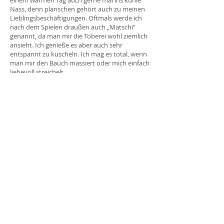
einem warmen Tag auch gerne mal ins kühle
Nass, denn planschen gehört auch zu meinen
Lieblingsbeschäftigungen. Oftmals werde ich
nach dem Spielen draußen auch „Matschi“
genannt, da man mir die Toberei wohl ziemlich
ansieht. Ich genieße es aber auch sehr
entspannt zu kuscheln. Ich mag es total, wenn
man mir den Bauch massiert oder mich einfach
liebevoll streichelt.
Ich freue mich schon euch kennenzulernen.
Grüße,
euer Teddy
© 2026, Gesund & Glücklich
Praxis für Kinder- und Jugendlichenpsychotherapie
Inh.: Dipl.-Psych. Stefanie Feurer
Rudolf-Diesel-Str.1
69234 Dielheim